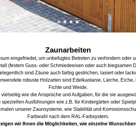
Zaunarbeiten
sum eingefriedet, um unbefugtes Betreten zu verhindern oder u
tall (festem Guss- oder Schmiedeeisen oder auch biegsamen Dra
egentlich sind Zäune auch farbig gestrichen, lasiert oder lack
verwendete robuste Holzarten sind Edelkastanie, Lärche, Eiche,
Fichte und Weide.
vielseitig wie die Ansprüche und Aufgaben, für die sie ausge
 speziellen Ausführungen wie z.B. für Kindergärten oder Spielplä
len unserer Zaunsysteme, wie Stabilität und Korrosionsschutz, 
Farbwahl nach dem RAL-Farbsystem.
zeigen wir Ihnen die Möglichkeiten, wie einzelne Wunschbe